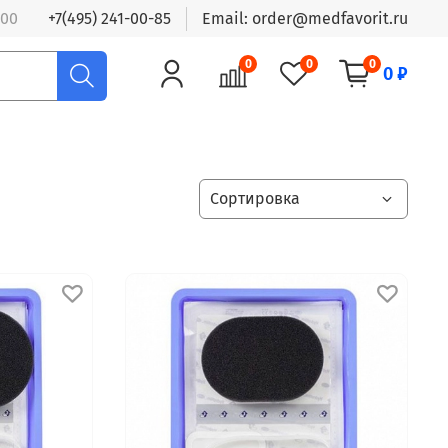
:00
+7(495) 241-00-85
Email: order@medfavorit.ru
0
0
0
0 ₽