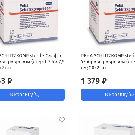
SCHLITZKOMP steril - Салф. с
PEHA SCHLITZKOMP steril
зн.разрезом (стер.): 7,5 х 7,5
Y-образн.разрезом (стер
х2 шт
см; 20х2 шт.
53 ₽
1 379 ₽
В корзину
В корзину