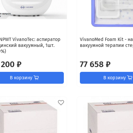
 NPWT VivanoTec: аспиратор
VivanoMed Foam Kit - н
инский вакуумный, 1шт.
вакуумной терапии стер.
0%)
 200 ₽
77 658 ₽
В корзину
В корзину