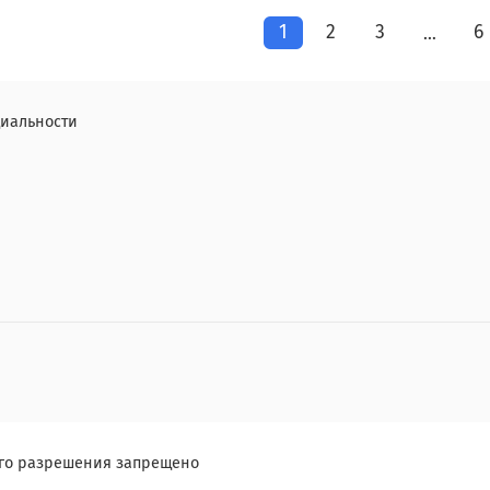
1
2
3
6
…
иальности
ого разрешения запрещено