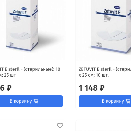
T E steril - (стерильные): 10
ZETUVIT E steril - (стер
м; 25 шт
х 25 см; 10 шт.
16 ₽
1 148 ₽
В корзину
В корзину