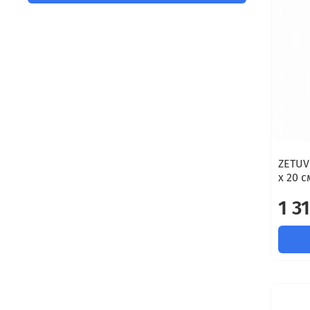
ZETUVI
х 20 с
1 3