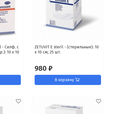
 - Салф. с
ZETUVIT E steril - (стерильные): 10
.): 10 х 10
х 10 см; 25 шт.
980 ₽
В корзину