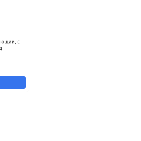
ающий, с
д