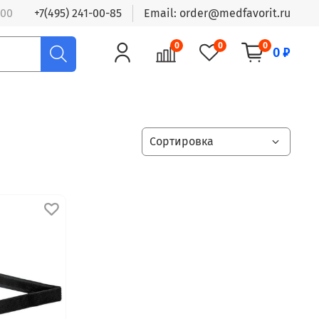
:00
+7(495) 241-00-85
Email: order@medfavorit.ru
0
0
0
0 ₽