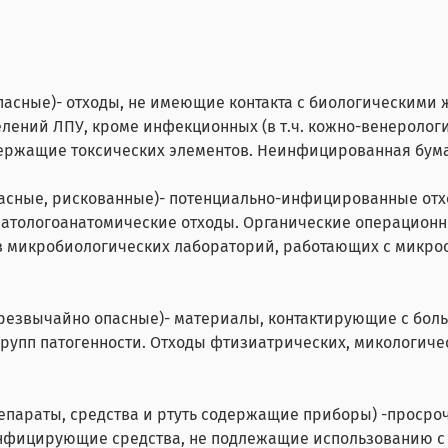
пасные)
- отходы, не имеющие контакта с биологическими
ений ЛПУ, кроме инфекционных (в т.ч. кожно-венерологи
ержащие токсических элементов. Неинфицированная бумаг
пасные, рискованные)
- потенциально-инфицированные отх
атологоанатомические отходы. Органические операционные
из микробиологических лабораторий, работающих с микроо
чрезвычайно опасные)
- материалы, контактирующие с бол
рупп патогенности. Отходы фтизиатрических, микологичес
репараты, средства и ртуть содержащие приборы) -
просроч
нфицирующие средства, не подлежащие использованию с 