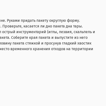
ине. Руками придать пакету округлую форму.
. Проверьте, касается ли дно пакета дна тары.
ал острый инструментарий (иглы, лезвия, скальпель и
акета. Соберите края пакета и выпустите из него
овину пакета стяжкой и просунув гладкий хвостик
а место временного хранения отходов на территории