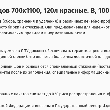
в 700х1100, 120л красные. В, 10
в (сбора, хранения и удаления) в различных лечебно-пр
место бирки) и стяжками. Они предназначены для надежно
емиологическим правилам и нормативным актам.
ьзуемые в ЛПУ должны обеспечивать герметизацию и возмо
(одной стенки), что является более чем достаточной для д
донный шов и оснащаются специальными стяжками (
поста
кеты после их заполнения, специальные информационные
вание пакетов снижает до 0 % риск распространения ин
йской Федерации и внесены в Государственный реестр Из