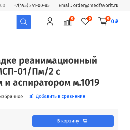
:00
+7(495) 241-00-85
Email: order@medfavorit.ru
0
0
0
0 ₽
адке реанимационный
МСП-01/Пм/2 с
 и аспиратором м.1019
Добавить в сравнение
 избранное
В корзину