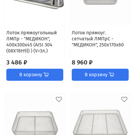
Лоток прямоугольный
Лоток прямоуг.
ЛМПр - "МЕДИКОН",
сетчатый ЛМПрС -
400х300х45 (AISI 304
"МЕДИКОН", 250х170х60
(08Х18Н9)) ) (V=3л.)
3 486 ₽
8 960 ₽
В корзину
В корзину