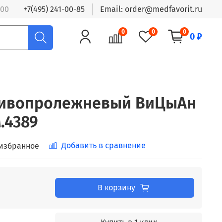
:00
+7(495) 241-00-85
Email: order@medfavorit.ru
0
0
0
0 ₽
тивопролежневый ВиЦыАн
.4389
Добавить в сравнение
 избранное
В корзину