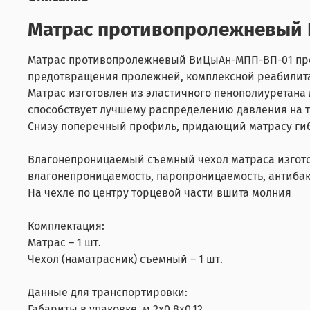
Матрас противопролежневый 
Матрас противопролежневый ВиЦыАн-МПП-ВП-01 пред
предотвращения пролежней, комплексной реабилита
Матрас изготовлен из эластичного пенополиуретан
способствует лучшему распределению давления на т
Снизу поперечный профиль, придающий матрасу гибк
Влагонепроницаемый съемный чехол матраса изгото
влагонепроницаемость, паропроницаемость, антиба
На чехле по центру торцевой части вшита молния
Комплектация:
Матрас – 1 шт.
Чехол (наматрасник) съемный – 1 шт.
Данные для транспортировки:
Габариты в упаковке, м 2х0,8х0,12