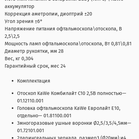
аккумулятор
Коррекция аметропии, диоптрий ±20
Угол зрения ±6°
Напряжение питания офтальмоскопа\отоскопа, В
2,5\2,5
Мощность ламп офтальмоскопа\отоскопа, Вт 0,81\0,81
Диаметр рукоятки, мм 28
Вес, кг 0,304
Гарантийный срок, мес 24
Комплектация
Отоскоп KaWe Комбилайт C10 2,5B полностью—
01.12110.001
Головка офтальмоскопа KaWe Евролайт Е10,
отдельно— 01.81100.001
3многоразовые ушные воронки Ø2,5/3,5/4,5мм—
01.72101.001
2ларингеальных зеркала, размер3 (Ø20мм) и4